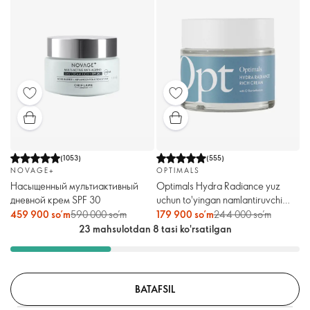
(
1053
)
(
555
)
NOVAGE+
OPTIMALS
Насыщенный мультиактивный
Optimals Hydra Radiance yuz
дневной крем SPF 30
uchun to'yingan namlantiruvchi
krem
459 900 so’m
590 000 so’m
179 900 so’m
244 000 so’m
23 mahsulotdan 8 tasi ko'rsatilgan
BATAFSIL