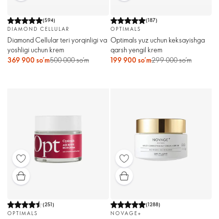
(
594
)
(
187
)
DIAMOND CELLULAR
OPTIMALS
Diamond Cellular teri yorqinligi va
Optimals yuz uchun keksayishga
yoshligi uchun krem
qarsh yengil krem
369 900 so’m
500 000 so’m
199 900 so’m
299 000 so’m
(
251
)
(
1288
)
OPTIMALS
NOVAGE+