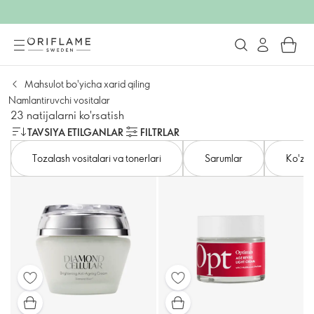
Mahsulot bo'yicha xarid qiling
Namlantiruvchi vositalar
23 natijalarni ko'rsatish
TAVSIYA ETILGANLAR
FILTRLAR
Tozalash vositalari va tonerlari
Sarumlar
Ko'zni 