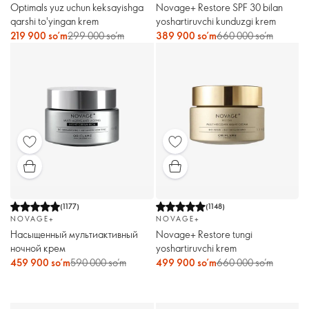
Optimals yuz uchun keksayishga
Novage+ Restore SPF 30 bilan
qarshi to'yingan krem
yoshartiruvchi kunduzgi krem
219 900 so’m
299 000 so’m
389 900 so’m
660 000 so’m
(
1177
)
(
1148
)
NOVAGE+
NOVAGE+
Насыщенный мультиактивный
Novage+ Restore tungi
ночной крем
yoshartiruvchi krem
459 900 so’m
590 000 so’m
499 900 so’m
660 000 so’m