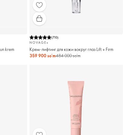
(
710
)
NOVAGE+
hun krem
Крем-лифтинг для кожи вокруг глаз Lift + Firm
359 900 so’m
484 000 so’m