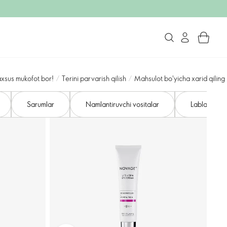
axsus mukofot bor!
/
Terini parvarish qilish
/
Mahsulot bo'yicha xarid qiling
Sarumlar
Namlantiruvchi vositalar
Lablarni par