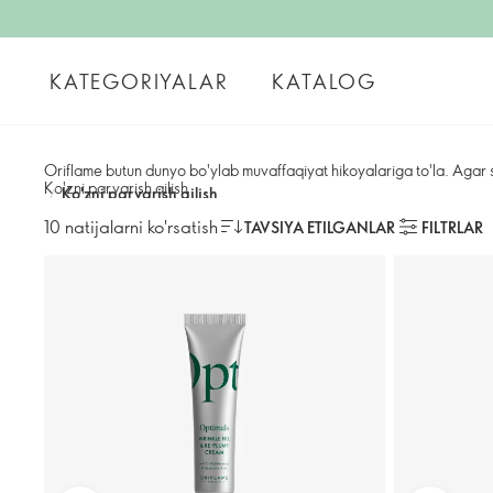
KATEGORIYALAR
KATALOG
Oriflame butun dunyo bo'ylab muvaffaqiyat hikoyalariga to'la. Agar s
Ko'zni parvarish qilish
/
Ko'zni parvarish qilish
10 natijalarni ko'rsatish
TAVSIYA ETILGANLAR
FILTRLAR