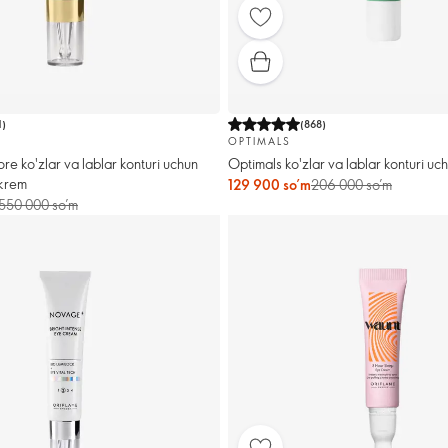
1
)
(
868
)
OPTIMALS
e ko'zlar va lablar konturi uchun
Optimals ko'zlar va lablar konturi uc
 krem
129 900 so’m
206 000 so’m
550 000 so’m