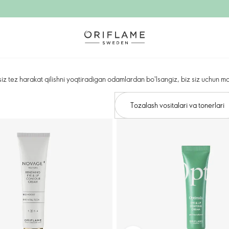
iz tez harakat qilishni yoqtiradigan odamlardan bo'lsangiz, biz siz uchun m
Tozalash vositalari va tonerlari