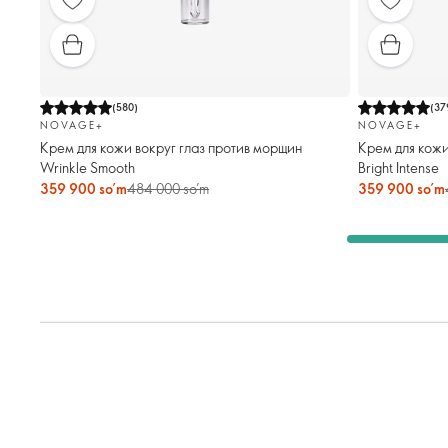
(
580
)
(
37
NOVAGE+
NOVAGE+
Крем для кожи вокруг глаз против морщин
Крем для кожи
Wrinkle Smooth
Bright Intense
359 900 so’m
484 000 so’m
359 900 so’m