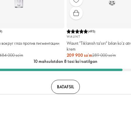
9
)
(
493
)
WAUNT
 вокруг глаз против пигментации
Waunt "Tiklanish ta'siri" bilan ko'z atr
krem
484 000 so’m
209 900 so’m
289 000 so’m
10 mahsulotdan 8 tasi ko'rsatilgan
BATAFSIL