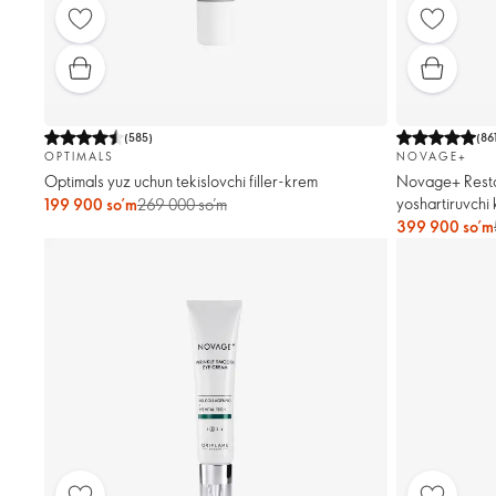
(
585
)
(
86
OPTIMALS
NOVAGE+
Optimals yuz uchun tekislovchi filler-krem
Novage+ Restor
yoshartiruvchi
199 900 so’m
269 000 so’m
399 900 so’m