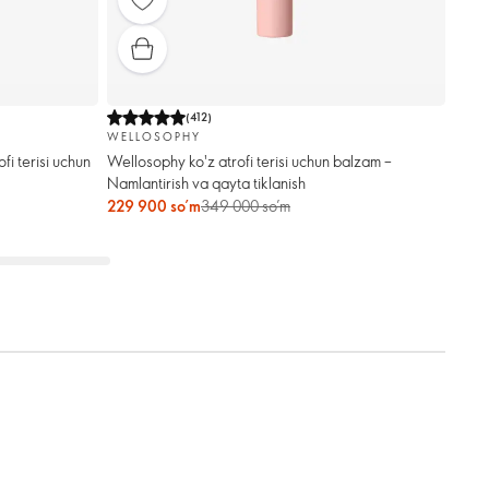
(
412
)
WELLOSOPHY
ofi terisi uchun
Wellosophy ko'z atrofi terisi uchun balzam –
Namlantirish va qayta tiklanish
229 900 so’m
349 000 so’m