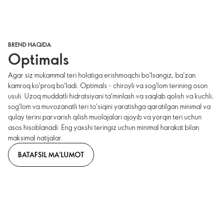
BREND HAQIDA
Optimals
Agar siz mukammal teri holatiga erishmoqchi bo'lsangiz, ba'zan
kamroq ko'proq bo'ladi. Optimals - chiroyli va sog'lom terining oson
usuli. Uzoq muddatli hidratsiyani ta'minlash va saqlab qolish va kuchli,
sog'lom va muvozanatli teri to'siqini yaratishga qaratilgan minimal va
qulay terini parvarish qilish muolajalari ajoyib va yorqin teri uchun
asos hisoblanadi. Eng yaxshi teringiz uchun minimal harakat bilan
maksimal natijalar.
BATAFSIL MA'LUMOT