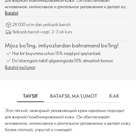
для жирной/комбинированной кожи. Он обеспечивает
мгновенное, интенсивное и длительное увлажнение и делает кожу
более плотной, упругой и сияющей.
Batafsil
28 000 so’m dan yetkazib berish.
Yetkazib berish vaqti: 2-3 ish kuni
Mijoz bo'ling, imtiyozlardan bahramand bo'ling!
Har bir buyurtma uchun 15% naqd pul qaytariladi.
Do'stlaringizni taklif qilganingizda 10% almashish bonusi
Batafsil ma'lumot
TAVSIF
BATAFSIL MA'LUMOT
КАК ИСПО
Этот лёгкий, нежирный увлажняющий крем идеально подходит
для жирной/комбинированной кожи. Он обеспечивает
мгновенное, интенсивное и длительное увлажнение и делает кожу
более плотной, упругой и сияющей.