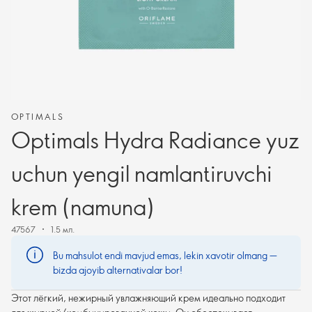
OPTIMALS
Optimals Hydra Radiance yuz
uchun yengil namlantiruvchi
krem (namuna)
47567
1.5 мл.
Bu mahsulot endi mavjud emas, lekin xavotir olmang —
bizda ajoyib alternativalar bor!
Этот лёгкий, нежирный увлажняющий крем идеально подходит