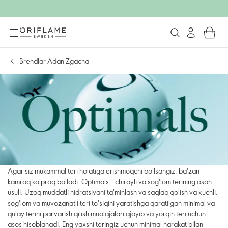
Brendlar Adan Zgacha
Agar siz mukammal teri holatiga erishmoqchi bo'lsangiz, ba'zan
kamroq ko'proq bo'ladi. Optimals - chiroyli va sog'lom terining oson
usuli. Uzoq muddatli hidratsiyani ta'minlash va saqlab qolish va kuchli,
sog'lom va muvozanatli teri to'siqini yaratishga qaratilgan minimal va
qulay terini parvarish qilish muolajalari ajoyib va yorqin teri uchun
asos hisoblanadi. Eng yaxshi teringiz uchun minimal harakat bilan