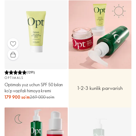
(
1291
)
OPTIMALS
Optimals yuz uchun SPF 50 bilan
1-2-3 kunlik parvarish
ko'p vazifali himoya kremi
179 900 so’m
269 000 so’m