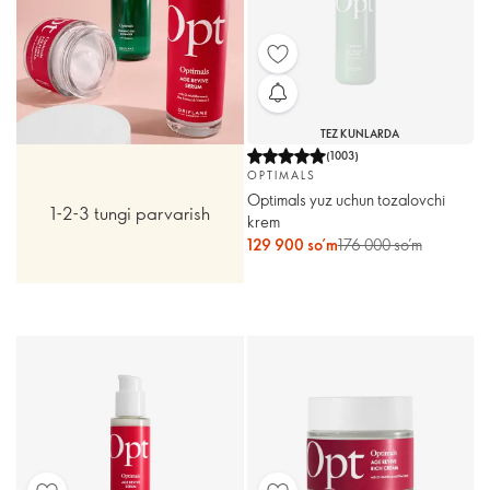
TEZ KUNLARDA
(
1003
)
OPTIMALS
Optimals yuz uchun tozalovchi
1-2-3 tungi parvarish
krem
129 900 so’m
176 000 so’m