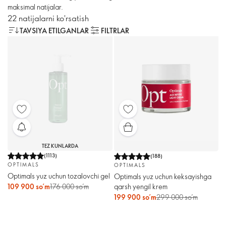
maksimal natijalar.
22 natijalarni ko'rsatish
TAVSIYA ETILGANLAR
FILTRLAR
TEZ KUNLARDA
(
1113
)
(
188
)
OPTIMALS
OPTIMALS
Optimals yuz uchun tozalovchi gel
Optimals yuz uchun keksayishga
109 900 so’m
176 000 so’m
qarsh yengil krem
199 900 so’m
299 000 so’m