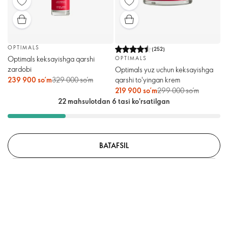
OPTIMALS
(
252
)
Optimals keksayishga qarshi
OPTIMALS
zardobi
Optimals yuz uchun keksayishga
qarshi to'yingan krem
239 900 so’m
329 000 so’m
219 900 so’m
299 000 so’m
22 mahsulotdan 6 tasi ko'rsatilgan
BATAFSIL