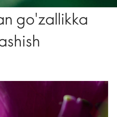
an go'zallikka
dashish