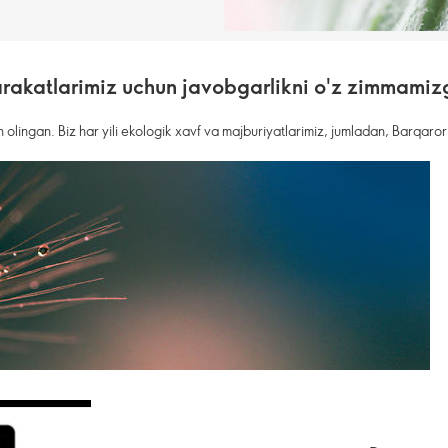
arakatlarimiz uchun javobgarlikni o'z zimmami
 olingan. Biz har yili ekologik xavf va majburiyatlarimiz, jumladan, Barqaro