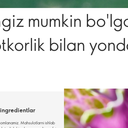
ngiz mumkin bo'lg
tkorlik bilan yon
 ingredientlar
lhomlanamiz. Mahsulotlarni ishlab