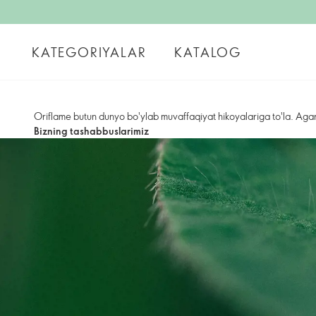
KATEGORIYALAR
KATALOG
Oriflame butun dunyo bo'ylab muvaffaqiyat hikoyalariga to'la. Agar
Bizning tashabbuslarimiz