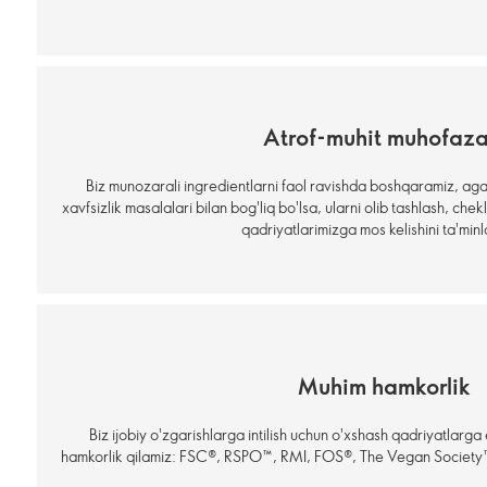
Аtrof-muhit muhofaza
Biz munozarali ingredientlarni faol ravishda boshqaramiz, agar
xavfsizlik masalalari bilan bog'liq bo'lsa, ularni olib tashlash, chek
qadriyatlarimizga mos kelishini ta'min
Muhim hamkorlik
Biz ijobiy o'zgarishlarga intilish uchun o'xshash qadriyatlarga 
hamkorlik qilamiz: FSC®, RSPO™, RMI, FOS®, The Vegan Society