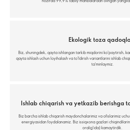
hozirda 99,9% tabiiy manbalardan olingan yangil
Ekologik toza qadoql
Biz, shuningdek, qayta ishlangan tarkib miqdorini ko'paytirish, k
qayta ishlash uchun loyihalash va to'ldirish variantlarini ishlab chi
ta'minlaymiz.
Ishlab chiqarish va yetkazib berishga t
Biz barcha ishlab chiqarish maydonchalarimiz va ofislarimiz uch
energiyasidan foydalanamiz. Biz issiqxona gazlari chiqindilarin
oralig'ida) kamaytirdik.