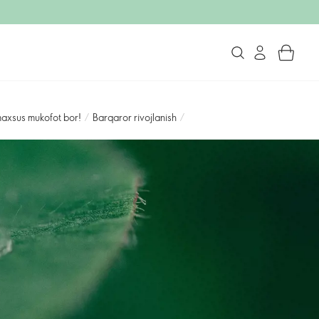
 maxsus mukofot bor!
/
Barqaror rivojlanish
/