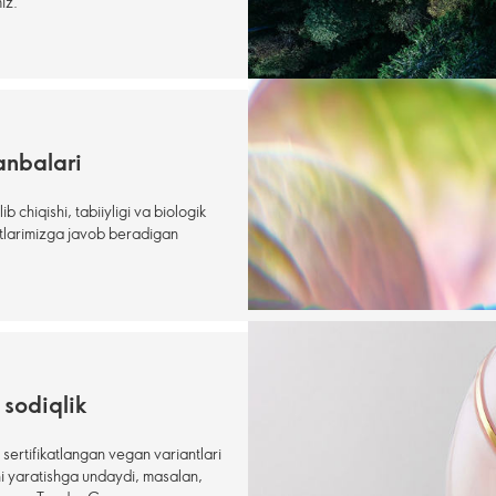
iz.
anbalari
b chiqishi, tabiiyligi va biologik
artlarimizga javob beradigan
 sodiqlik
 sertifikatlangan vegan variantlari
i yaratishga undaydi, masalan,