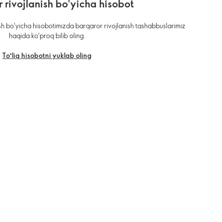
 rivojlanish bo'yicha hisobot
nish bo'yicha hisobotimizda barqaror rivojlanish tashabbuslarimiz
haqida ko'proq bilib oling.
Toʻliq hisobotni yuklab oling