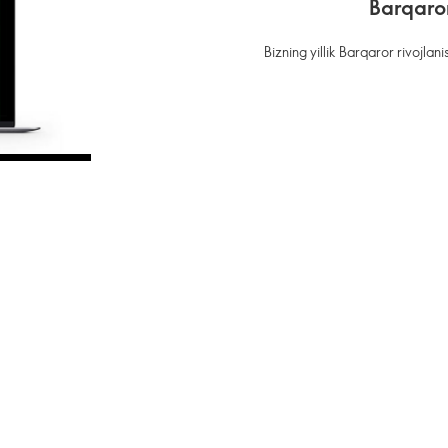
Barqaror
Bizning yillik Barqaror rivojla