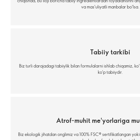
chiqishda, bu iloji boricha tabiiy ingredientlardan foydalanishni ang
va mas'uliyatli manbalar bo'lsa.
Tabiiy tarkibi
Biz turli darajadagi tabiiylik bilan formulalarni ishlab chiqamiz,
ko'p tabiiydir.
Atrof-muhit me'yorlariga mu
Biz ekologik jihatdan onglimiz va 100% FSC® sertifikatlangan yok