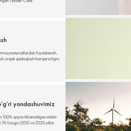
angan Tender Care.
ash
amroq materiallardan foydalanish,
qish orqali qadoqlash barqarorligini
o'g'ri yondashuvimiz
un 100% qayta tiklanadigan elektr
i 76 foizga (2010 va 2020 yillar