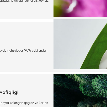
latadi, lekin ular samarali, xavfsiz
 ko'plab mahsulotlar 90% yoki undan
vofiqligi
i qayta ishlangan qog'oz va karton