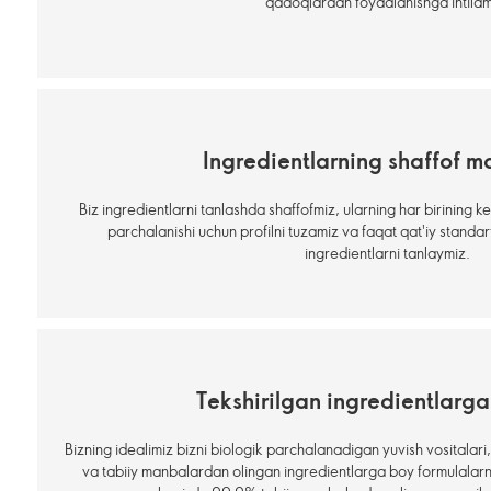
qadoqlardan foydalanishga intilam
Ingredientlarning shaffof m
Biz ingredientlarni tanlashda shaffofmiz, ularning har birining keli
parchalanishi uchun profilni tuzamiz va faqat qat'iy stand
ingredientlarni tanlaymiz.
Tekshirilgan ingredientlarga
Bizning idealimiz bizni biologik parchalanadigan yuvish vositalari,
va tabiiy manbalardan olingan ingredientlarga boy formulalarn