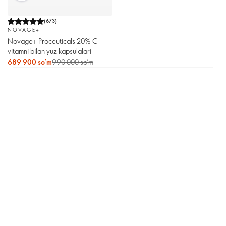
(
673
)
NOVAGE+
Novage+ Proceuticals 20% C
vitamni bilan yuz kapsulalari
689 900 so’m
990 000 so’m