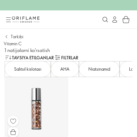
Tarkibi
Vitamin C
1 natijalarni ko'rsatish
TAVSIYA ETILGANLAR
FILTRLAR
Salitsil kislotasi
AHA
Niatsinamid
Lakt