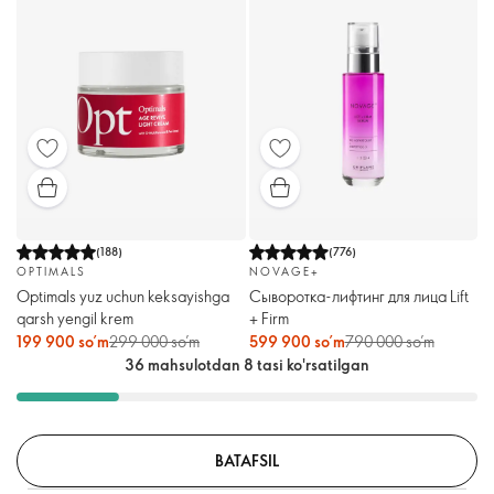
(
188
)
(
776
)
OPTIMALS
NOVAGE+
Optimals yuz uchun keksayishga
Сыворотка-лифтинг для лица Lift
qarsh yengil krem
+ Firm
199 900 so’m
299 000 so’m
599 900 so’m
790 000 so’m
36 mahsulotdan 8 tasi ko'rsatilgan
BATAFSIL