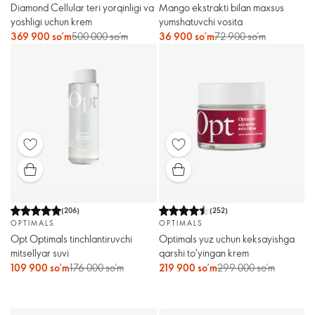
Diamond Cellular teri yorqinligi va
Mango ekstrakti bilan maxsus
yoshligi uchun krem
yumshatuvchi vosita
369 900 so’m
500 000 so’m
36 900 so’m
72 900 so’m
(
206
)
(
252
)
OPTIMALS
OPTIMALS
Opt Optimals tinchlantiruvchi
Optimals yuz uchun keksayishga
mitsellyar suvi
qarshi to'yingan krem
109 900 so’m
176 000 so’m
219 900 so’m
299 000 so’m