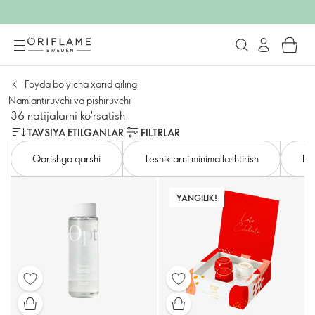
Foyda bo'yicha xarid qiling
Namlantiruvchi va pishiruvchi
36 natijalarni ko'rsatish
TAVSIYA ETILGANLAR
FILTRLAR
Qarishga qarshi
Teshiklarni minimallashtirish
Hat
YANGILIK!