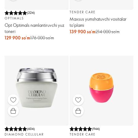
TENDER CARE
(
224
)
Maxsus yumshatuvchi vositalar
OPTIMALS
to'plami
Opt Optimals namlantiruvchi yuz
toneri
139 900 so’m
214 000 so’m
129 900 so’m
176 000 so’m
(
604
)
(
944
)
DIAMOND CELLULAR
TENDER CARE