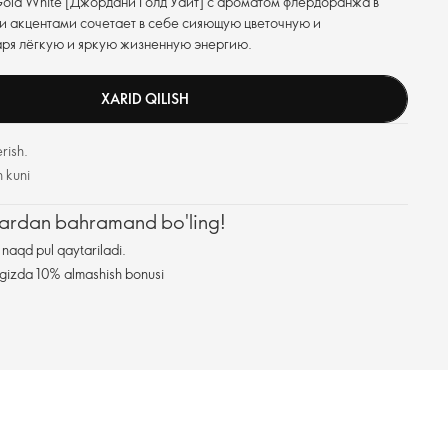
old White [Джордани Голд Уайт] с ароматом флёрдоранжа в
и акцентами сочетает в себе сияющую цветочную и
аря лёгкую и яркую жизненную энергию.
XARID QILISH
rish.
h kuni
zlardan bahramand bo'ling!
naqd pul qaytariladi.
ningizda 10% almashish bonusi