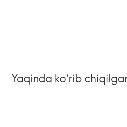
Yaqinda koʻrib chiqilga