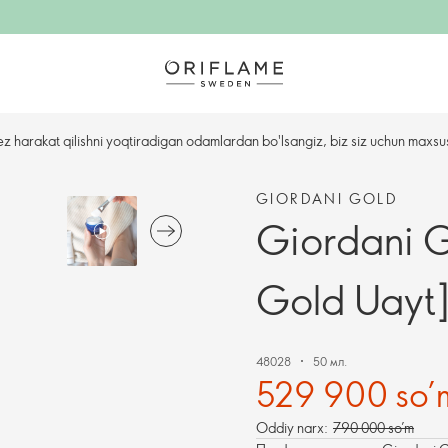
ez harakat qilishni yoqtiradigan odamlardan bo'lsangiz, biz siz uchun maxsu
GIORDANI GOLD
Giordani G
Gold Uayt] i
48028
50 мл.
529 900 so’
Oddiy narx:
790 000 so’m