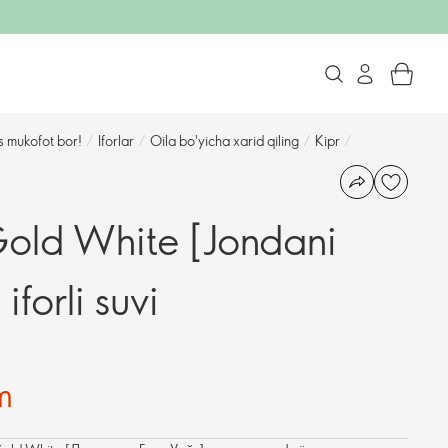
s mukofot bor!
/
Iforlar
/
Oila bo'yicha xarid qiling
/
Kipr
/
old White [Jondani
forli suvi
m