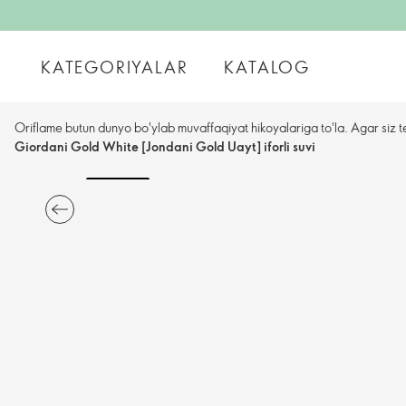
KATEGORIYALAR
KATALOG
Oriflame butun dunyo bo'ylab muvaffaqiyat hikoyalariga to'la. Agar siz t
Giordani Gold White [Jondani Gold Uayt] iforli suvi