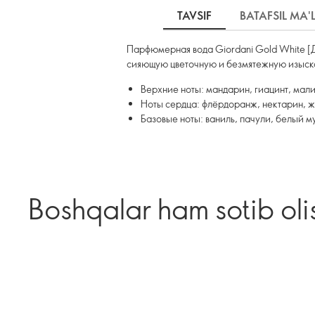
TAVSIF
BATAFSIL MA
Парфюмерная вода Giordani Gold White [Д
сияющую цветочную и безмятежную изыска
Верхние ноты: мандарин, гиацинт, мал
Ноты сердца: флёрдоранж, нектарин, 
Базовые ноты: ваниль, пачули, белый м
Boshqalar ham sotib oli