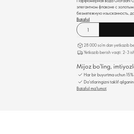
Парфюмерная вода Giordani G
элегантном флаконе с золотым
безмятежную изысканность, д
Batafsil
28 000 so’m dan yetkazib be
Yetkazib berish vaqti: 2-3 is
Mijoz bo'ling, imtiyo
Har bir buyurtma uchun 15% 
Do'stlaringizni taklif qilga
Batafsil ma'lumot