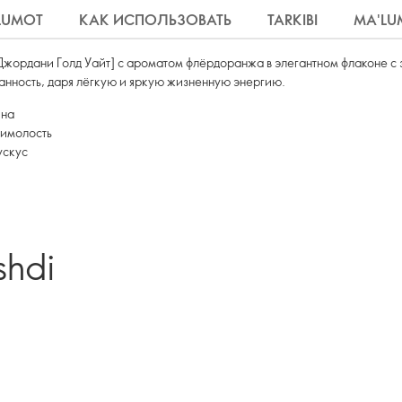
'LUMOT
КАК ИСПОЛЬЗОВАТЬ
TARKIBI
MA'LU
жордани Голд Уайт] с ароматом флёрдоранжа в элегантном флаконе с 
нность, даря лёгкую и яркую жизненную энергию.
ина
жимолость
ускус
shdi