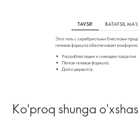
TAVSIF
BATAFSIL MA
Этот гель с серебристыми блёстками прид
гелевая формула обеспечивает комфортно
Ультраблестящее и сияющее покрытие
Лёгкая гелевая формула
Долго держится
Ko'proq shunga o'xsha