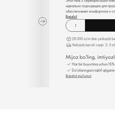
Этот гель с серебристыми блё
идеально подходящее для праз
обеспечивает комфортное и с
Batafsil
28 000 so’m dan yetkazib be
Yetkazib berish vaqti: 2-3 is
Mijoz bo'ling, imtiyo
Har bir buyurtma uchun 15% 
Do'stlaringizni taklif qilga
Batafsil ma'lumot