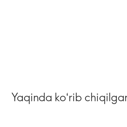
Yaqinda koʻrib chiqilga