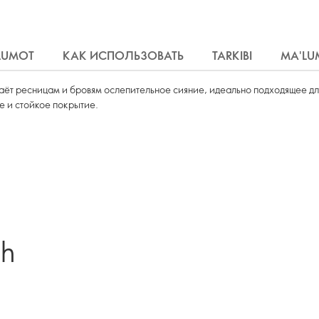
'LUMOT
КАК ИСПОЛЬЗОВАТЬ
TARKIBI
MA'LU
аёт ресницам и бровям ослепительное сияние, идеально подходящее дл
е и стойкое покрытие.
sh