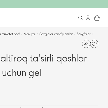
s mukofot bor!
/
Makiyaj
/
Sovg'alar va to'plamlar
/
Sovg'alar
/
tiroq ta'sirli qoshlar
r uchun gel