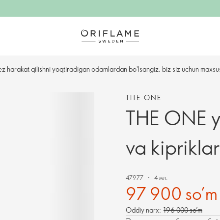
ez harakat qilishni yoqtiradigan odamlardan bo'lsangiz, biz siz uchun maxsu
THE ONE
THE ONE yal
va kiprikla
47977
4 мл.
97 900 so’m
Oddiy narx:
196 000 so’m