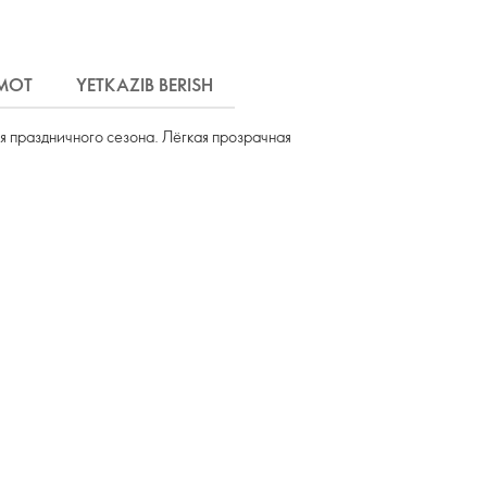
MOT
YETKAZIB BERISH
я праздничного сезона. Лёгкая прозрачная