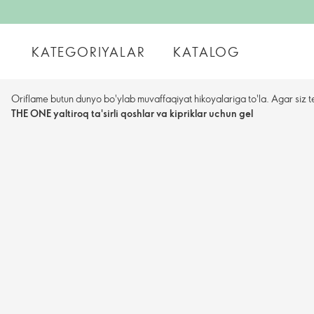
KATEGORIYALAR
KATALOG
Oriflame butun dunyo bo'ylab muvaffaqiyat hikoyalariga to'la. Agar siz t
THE ONE yaltiroq ta'sirli qoshlar va kipriklar uchun gel