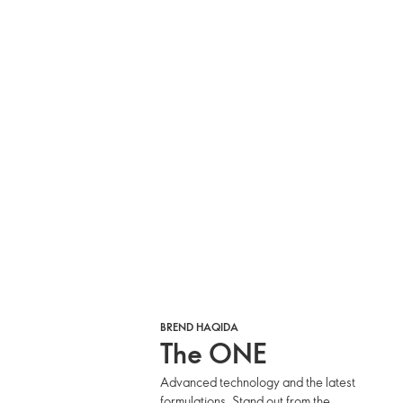
BREND HAQIDA
The ONE
Advanced technology and the latest
formulations. Stand out from the