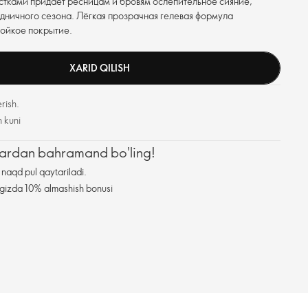
стками придаёт ресницам и бровям ослепительное сияние,
дничного сезона. Лёгкая прозрачная гелевая формула
тойкое покрытие.
XARID QILISH
rish.
h kuni
zlardan bahramand bo'ling!
naqd pul qaytariladi.
ningizda 10% almashish bonusi