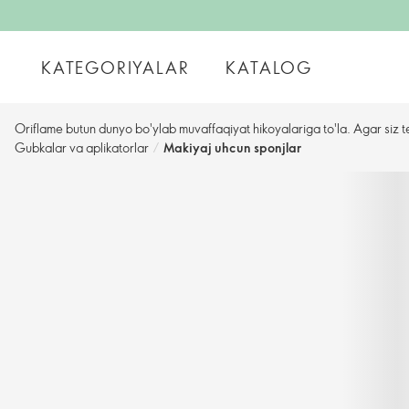
KATEGORIYALAR
KATALOG
Oriflame butun dunyo bo'ylab muvaffaqiyat hikoyalariga to'la. Agar siz t
Gubkalar va aplikatorlar
/
Makiyaj uhcun sponjlar