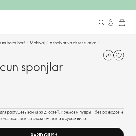
s mukofot bor!
/
Makiyaj
/
Asboblar va aksessuarlar
/
cun sponjlar
ля растушёвывания жидкостей, кремов и пудры - без разводов и
льзовать как во влажном, так и в сухом виде.
XARID QILISH