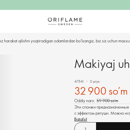
ez harakat qilishni yoqtiradigan odamlardan bo'lsangiz, biz siz uchun maxsu
Makiyaj uh
47841
0 штук.
32 900 so’m
Oddiy narx:
59 900 so’m
Эти спонжи предназначенные д
с эффектом ретуши. Можно испо
Batafsil