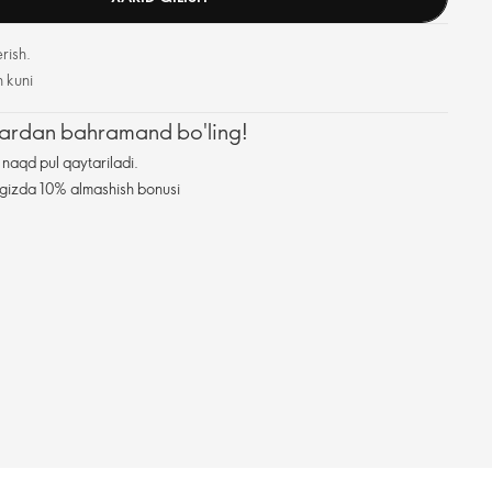
rish.
h kuni
zlardan bahramand bo'ling!
naqd pul qaytariladi.
ningizda 10% almashish bonusi