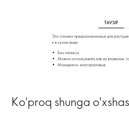
TAVSIF
Эти спонжи предназначенные для растушёв
и в сухом виде.
Без латекса
Можно использовать как во влажном, та
Моющиеся, многоразовые
Ko'proq shunga o'xsha