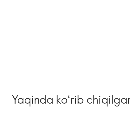
Yaqinda koʻrib chiqilga