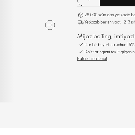
28 000 so’m dan yetkazib be
Yetkazib berish vaqti: 2-3 is
Mijoz bo'ling, imtiyo
Har bir buyurtma uchun 15% 
Do'stlaringizni taklif qilga
Batafsil ma'lumot