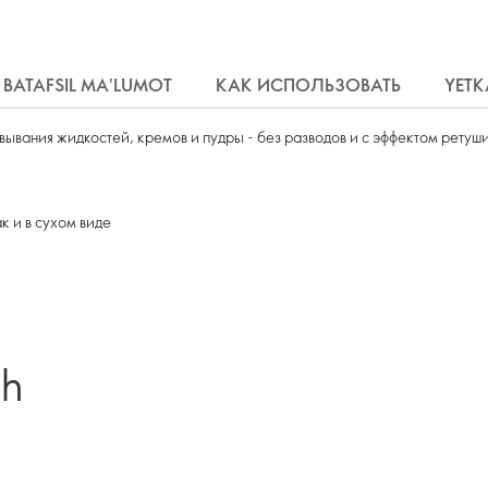
BATAFSIL MA'LUMOT
КАК ИСПОЛЬЗОВАТЬ
YETK
ывания жидкостей, кремов и пудры - без разводов и с эффектом ретуши
к и в сухом виде
sh