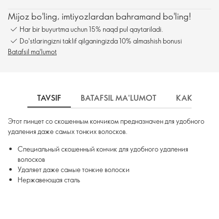
Mijoz bo'ling, imtiyozlardan bahramand bo'ling!
Har bir buyurtma uchun 15% naqd pul qaytariladi.
Do'stlaringizni taklif qilganingizda 10% almashish bonusi
Batafsil ma'lumot
TAVSIF
BATAFSIL MA'LUMOT
КАК ИСПО
Этот пинцет со скошенным кончиком предназначен для удобного
удаления даже самых тонких волосков.
Специальный скошенный кончик для удобного удаления
волосков
Удаляет даже самые тонкие волоски
Нержавеющая сталь