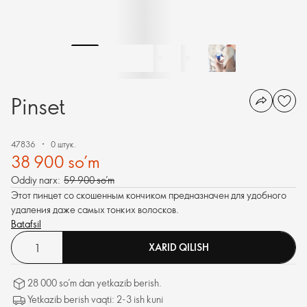
Pinset
47836
0 штук.
38 900 so’m
Oddiy narx:
59 900 so’m
Этот пинцет со скошенным кончиком предназначен для удобного
удаления даже самых тонких волосков.
Batafsil
XARID QILISH
28 000 so’m dan yetkazib berish.
Yetkazib berish vaqti: 2-3 ish kuni