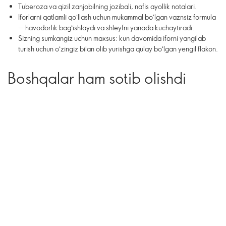
Tuberoza va qizil zanjobilning jozibali, nafis ayollik notalari.
Iforlarni qatlamli qoʻllash uchun mukammal boʻlgan vaznsiz formula
— havodorlik bagʻishlaydi va shleyfni yanada kuchaytiradi.
Sizning sumkangiz uchun maxsus: kun davomida iforni yangilab
turish uchun oʻzingiz bilan olib yurishga qulay boʻlgan yengil flakon.
Boshqalar ham sotib olishdi