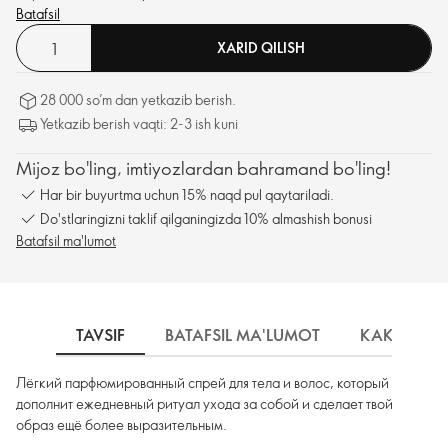
Batafsil
XARID QILISH
28 000 so’m dan yetkazib berish.
Yetkazib berish vaqti: 2-3 ish kuni
Mijoz bo'ling, imtiyozlardan bahramand bo'ling!
Har bir buyurtma uchun 15% naqd pul qaytariladi.
Do'stlaringizni taklif qilganingizda 10% almashish bonusi
Batafsil ma'lumot
TAVSIF
BATAFSIL MA'LUMOT
КАК ИСПО
Лёгкий парфюмированный спрей для тела и волос, который
дополнит ежедневный ритуал ухода за собой и сделает твой
образ ещё более выразительным.