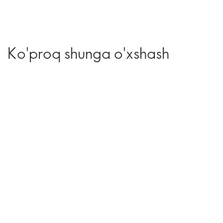
Ko'proq shunga o'xshash