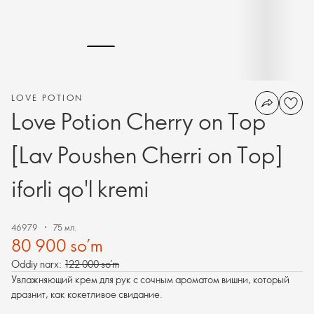
LOVE POTION
Love Potion Cherry on Top
[Lav Poushen Cherri on Top]
iforli qo'l kremi
46979
75 мл.
80 900 so’m
Oddiy narx:
122 000 so’m
Увлажняющий крем для рук с сочным ароматом вишни, который
дразнит, как кокетливое свидание.