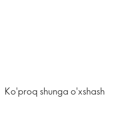
Ko'proq shunga o'xshash