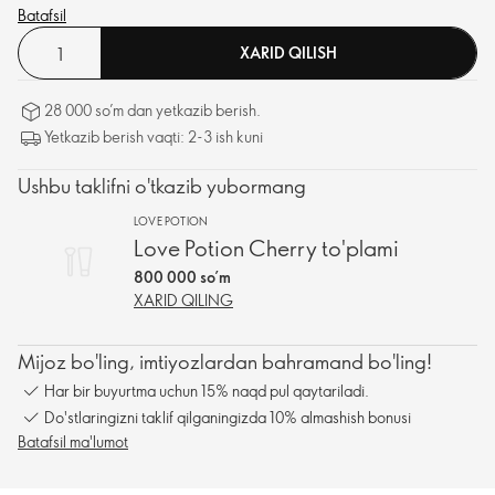
Batafsil
XARID QILISH
28 000 so’m dan yetkazib berish.
Yetkazib berish vaqti: 2-3 ish kuni
Ushbu taklifni o'tkazib yubormang
LOVE POTION
Love Potion Cherry to'plami
800 000 so’m
XARID QILING
Mijoz bo'ling, imtiyozlardan bahramand bo'ling!
Har bir buyurtma uchun 15% naqd pul qaytariladi.
Do'stlaringizni taklif qilganingizda 10% almashish bonusi
Batafsil ma'lumot