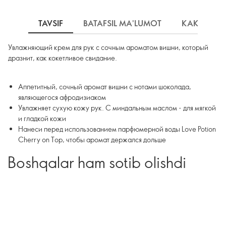
TAVSIF
BATAFSIL MA'LUMOT
КАК ИСПО
Увлажняющий крем для рук с сочным ароматом вишни, который
дразнит, как кокетливое свидание.
Аппетитный, сочный аромат вишни с нотами шоколада,
являющегося афродизиаком
Увлажняет сухую кожу рук. С миндальным маслом - для мягкой
и гладкой кожи
Нанеси перед использованием парфюмерной воды Love Potion
Cherry on Top, чтобы аромат держался дольше
Boshqalar ham sotib olishdi