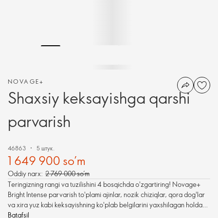
NOVAGE+
Shaxsiy keksayishga qarshi
parvarish
46863
5 штук.
1 649 900 so’m
Oddiy narx:
2 769 000 so’m
Teringizning rangi va tuzilishini 4 bosqichda o'zgartiring! Novage+
Bright Intense parvarish to'plami ajinlar, nozik chiziqlar, qora dog'lar
va xira yuz kabi keksayishning ko'plab belgilarini yaxshilagan holda
quyosh ta'siri, keksayish, dog'lar va gormonal o'zgarishlar natijasida
Batafsil