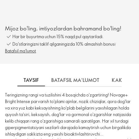
Mijoz bo'ling, imtiyozlardan bahramand bo'ling!
Har bir buyurtma uchun 15% naqd pul qaytariladi.
Do'stlaringizni taklif qilganingizda 10% almashish bonusi
Batafsil ma'lumot
TAVSIF
BATAFSIL MA'LUMOT
КАК ИСПО
Teringizning rangi va tuzilishini 4 bosqichda o'zgartiring! Novage+
Bright Intense parvarish to'plami ajinlar, nozik chiziqlar, qora dog'lar
va xira yuz kabi keksayishning ko'plab belgilarini yaxshilagan holda
quyosh ta'siri, keksayish, dog'lar va gormonal o'zgarishlar natijasida
kelib chiqqan rang o'zgarishiga samarali qaratilgan. Har xil turdagi
giperpigmentatsiyani sezilarli darajada kamaytirish uchun birgalikda
ishlaydigan sakkizta eng yaxshi bioaktivlashtiruvchi