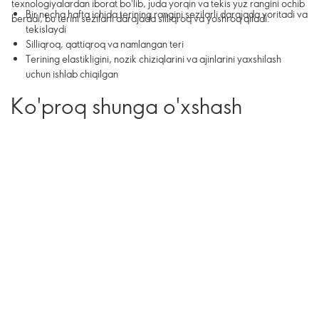
texnologiyalardan iborat bo'lib, juda yorqin va tekis yuz rangini ochib
Bir necha hafta ichida terining rangini sezilarli darajada yoritadi va
beradi, bu terini sezilarli darajada silliqroq va yoshroq qiladi.
tekislaydi
Silliqroq, qattiqroq va namlangan teri
Terining elastikligini, nozik chiziqlarini va ajinlarini yaxshilash
uchun ishlab chiqilgan
Ko'proq shunga o'xshash