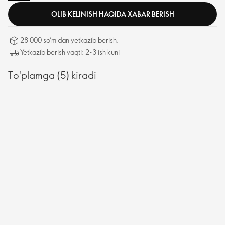
kelib chiqqan rang o'zgarishiga samarali qaratilgan. Har xil turdagi
OLIB KELINISH HAQIDA XABAR BERISH
giperpigmentatsiyani sezilarli darajada kamaytirish uchun birgalikda
ishlaydigan sakkizta eng yaxshi bioaktivlashtiruvchi
texnologiyalardan iborat bo'lib, juda yorqin va tekis yuz rangini ochib
28 000 so’m dan yetkazib berish.
beradi, bu terini sezilarli darajada silliqroq va yoshroq qiladi.
Yetkazib berish vaqti: 2-3 ish kuni
To'plamga (5) kiradi