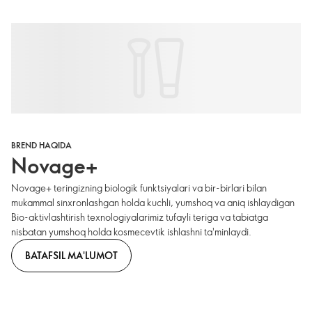
BREND HAQIDA
Novage+
Novage+ teringizning biologik funktsiyalari va bir-birlari bilan
mukammal sinxronlashgan holda kuchli, yumshoq va aniq ishlaydigan
Bio-aktivlashtirish texnologiyalarimiz tufayli teriga va tabiatga
nisbatan yumshoq holda kosmecevtik ishlashni ta'minlaydi.
BATAFSIL MA'LUMOT