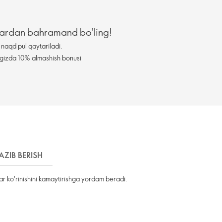
zlardan bahramand bo'ling!
naqd pul qaytariladi.
ningizda 10% almashish bonusi
AZIB BERISH
r ko'rinishini kamaytirishga yordam beradi.