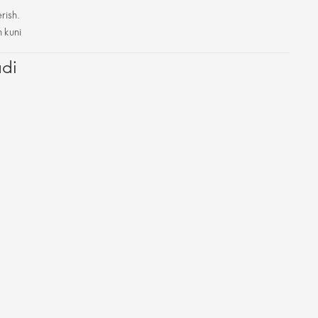
rish.
h kuni
adi