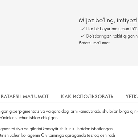
Mijoz bo'ling, imtiyo
Har bir buyurtma uchun 15% 
Do'stlaringizni taklif qilga
Batafsil ma'lumot
BATAFSIL MA'LUMOT
КАК ИСПОЛЬЗОВАТЬ
YETK
an giperpigmentatsiya va qora dog'larni kamaytiradi, shu bilan birga ajinla
ta'minlash uchun ishlab chiqilgan.
igmentatsiya belgilarini kamaytirishi klinik jihatdan isbotlangan
tirish uchun kollagenni C vitaminiga qaraganda tezroq oshiradi