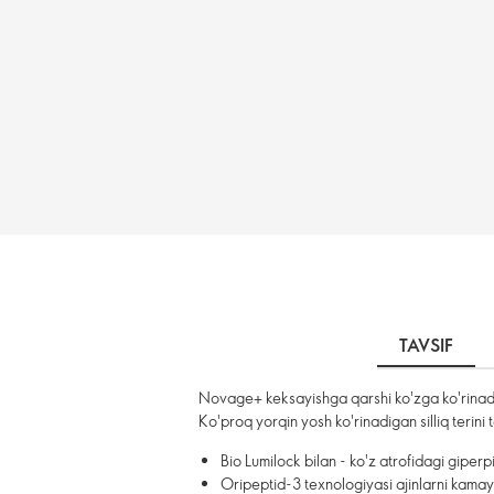
TAVSIF
Novage+ keksayishga qarshi ko'zga ko'rinadig
Ko'proq yorqin yosh ko'rinadigan silliq terini 
Bio Lumilock bilan - ko'z atrofidagi giperp
Oripeptid-3 texnologiyasi ajinlarni kamay