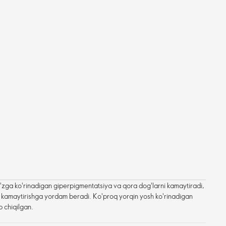
zga ko'rinadigan giperpigmentatsiya va qora dog'larni kamaytiradi,
hini kamaytirishga yordam beradi. Ko'proq yorqin yosh ko'rinadigan
ab chiqilgan.