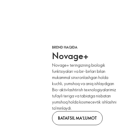
BREND HAQIDA
Novage+
Novage+ teringizning biologik
funktsiyalari va bir-birlari bilan
mukammal sinxronlashgan holda
kuchli, yumshoq va aniq ishlaydigan
Bio-aktivlashtirish texnologiyalarimiz
tufayli teriga va tabiatga nisbatan
yumshoq holda kosmecevtik ishlashni
ta'minlaydi.
BATAFSIL MA'LUMOT