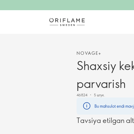
NOVAGE+
Shaxsiy ke
parvarish
46824
5 штук.
Bu mahsulot endi mavj
Tavsiya etilgan al