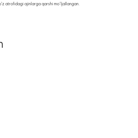
o'z atrofidagi ajinlarga qarshi mo‘ljallangan.
n