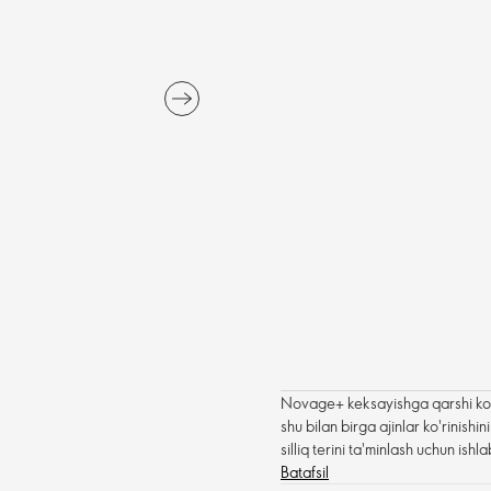
Novage+ keksayishga qarshi ko'
shu bilan birga ajinlar ko'rinis
silliq terini ta'minlash uchun ishl
Batafsil