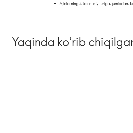
Ajinlarning 4 ta asosiy turiga, jumladan, k
Yaqinda koʻrib chiqilga