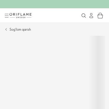
Sog'lom qarish