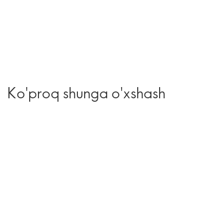
Ko'proq shunga o'xshash