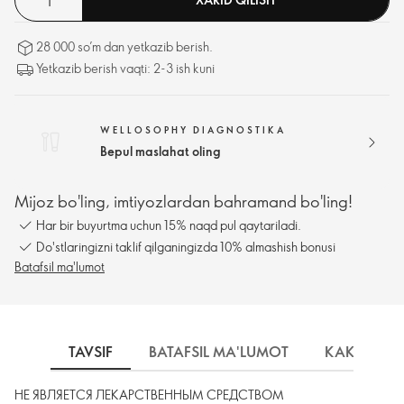
для восстановления после интенсивных физических или
умственных нагрузок.
28 000 so’m dan yetkazib berish.
Yetkazib berish vaqti: 2-3 ish kuni
WELLOSOPHY DIAGNOSTIKA
Bepul maslahat oling
Mijoz bo'ling, imtiyozlardan bahramand bo'ling!
Har bir buyurtma uchun 15% naqd pul qaytariladi.
Do'stlaringizni taklif qilganingizda 10% almashish bonusi
Batafsil ma'lumot
TAVSIF
BATAFSIL MA'LUMOT
КАК ИСПО
НЕ ЯВЛЯЕТСЯ ЛЕКАРСТВЕННЫМ СРЕДСТВОМ