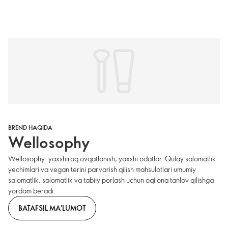
BREND HAQIDA
Wellosophy
Wellosophy: yaxshiroq ovqatlanish, yaxshi odatlar. Qulay salomatlik
yechimlari va vegan terini parvarish qilish mahsulotlari umumiy
salomatlik, salomatlik va tabiiy porlash uchun oqilona tanlov qilishga
yordam beradi.
BATAFSIL MA'LUMOT