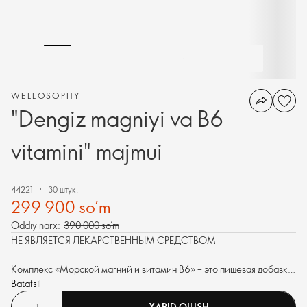
WELLOSOPHY
"Dengiz magniyi va B6
vitamini" majmui
44221
30 штук.
299 900 so’m
Oddiy narx:
390 000 so’m
НЕ ЯВЛЯЕТСЯ ЛЕКАРСТВЕННЫМ СРЕДСТВОМ
Комплекс «Морской магний и витамин B6» – это пищевая добавка,
разработанная для ежедневного приёма с целью поддержки
Batafsil
релаксации и восстановления. Этот комплекс особенно полезен
XARID QILISH