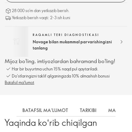
28 000 so’m dan yetkazib berish.
Yetkazib berish vaqti: 2-3 ish kuni
RAQAMLI TERI DIAGNOSTIKASI
Novage bilan mukammal parvarishingizni
tanlang
Mijoz bo'ling, imtiyozlardan bahramand bo'ling!
Har bir buyurtma uchun 15% naqd pul qaytariladi.
Do'stlaringizni taklif qilganingizda 10% almashish bonusi
Batafsil ma'lumot
BATAFSIL MA'LUMOT
TARKIBI
MA'LUMO
Yaqinda koʻrib chiqilgan