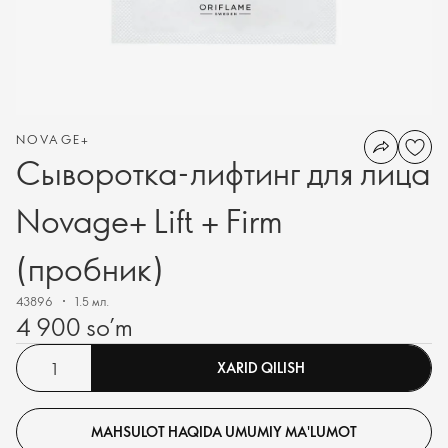
NOVAGE+
Сыворотка-лифтинг для лица
Novage+ Lift + Firm
(пробник)
43896
1.5 мл.
4 900 so’m
XARID QILISH
MAHSULOT HAQIDA UMUMIY MA'LUMOT