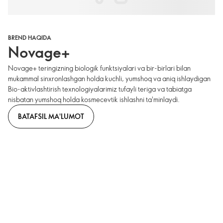
BREND HAQIDA
Novage+
Novage+ teringizning biologik funktsiyalari va bir-birlari bilan
mukammal sinxronlashgan holda kuchli, yumshoq va aniq ishlaydigan
Bio-aktivlashtirish texnologiyalarimiz tufayli teriga va tabiatga
nisbatan yumshoq holda kosmecevtik ishlashni ta'minlaydi.
BATAFSIL MA'LUMOT