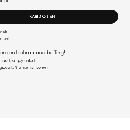
кияж.
XARID QILISH
rish.
h kuni
zlardan bahramand bo'ling!
naqd pul qaytariladi.
ningizda 10% almashish bonusi