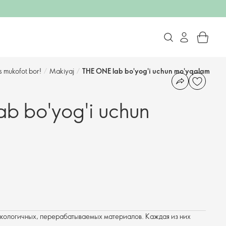
s mukofot bor!
/
Makiyaj
/
THE ONE lab bo'yog'i uchun mo'yqalam
b bo'yog'i uchun
экологичных, перерабатываемых материалов. Каждая из них