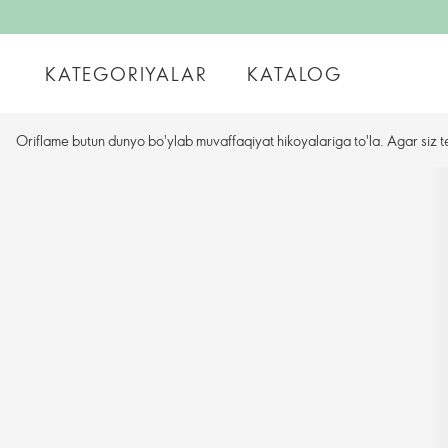
KATEGORIYALAR
KATALOG
Oriflame butun dunyo bo'ylab muvaffaqiyat hikoyalariga to'la. Agar siz t