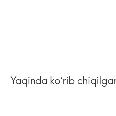
Yaqinda koʻrib chiqilga