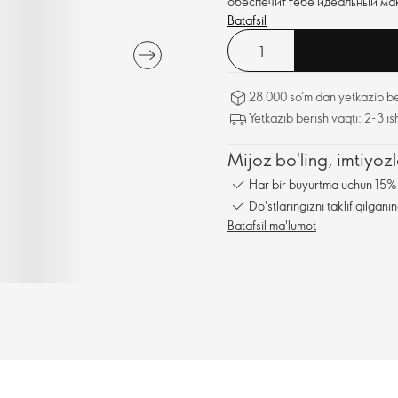
обеспечит тебе идеальный ма
Batafsil
28 000 so’m dan yetkazib be
Yetkazib berish vaqti: 2-3 is
Mijoz bo'ling, imtiyo
Har bir buyurtma uchun 15% 
Do'stlaringizni taklif qilga
Batafsil ma'lumot