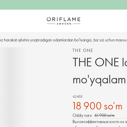
ez harakat qilishni yoqtiradigan odamlardan bo'lsangiz, biz siz uchun maxsu
THE ONE
THE ONE la
mo'yqalam
42488
18 900 so’m
Oddiy narx:
61 900 so’m
Высокоэффективные кисти из 