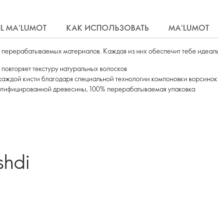
IL MA'LUMOT
КАК ИСПОЛЬЗОВАТЬ
MA'LUMOT
, перерабатываемых материалов. Каждая из них обеспечит тебе идеал
 повторяет текстуру натуральных волосков
каждой кисти благодаря специальной технологии компоновки ворсинок
ртифицированной древесины, 100% перерабатываемая упаковка
shdi