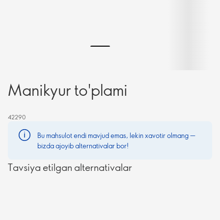
Manikyur to'plami
42290
Bu mahsulot endi mavjud emas, lekin xavotir olmang —
bizda ajoyib alternativalar bor!
Tavsiya etilgan alternativalar