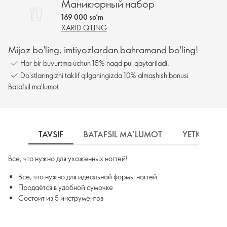
Маникюрный набор
169 000 so’m
XARID QILING
Mijoz bo'ling, imtiyozlardan bahramand bo'ling!
Har bir buyurtma uchun 15% naqd pul qaytariladi.
Do'stlaringizni taklif qilganingizda 10% almashish bonusi
Batafsil ma'lumot
TAVSIF
BATAFSIL MA'LUMOT
YETKAZIB B
Все, что нужно для ухоженных ногтей!
Все, что нужно для идеальной формы ногтей
Продаётся в удобной сумочке
Состоит из 5 инструментов