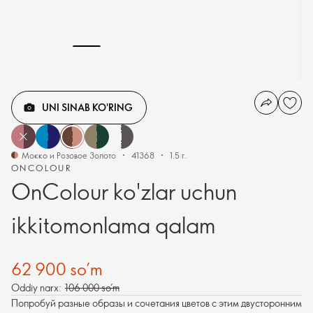
UNI SINAB KO'RING
Мокко и Розовое Золото
41368
1.5 г.
ONCOLOUR
OnColour ko'zlar uchun
ikkitomonlama qalam
62 900 so’m
Oddiy narx:
106 000 so’m
Попробуй разные образы и сочетания цветов с этим двусторонним