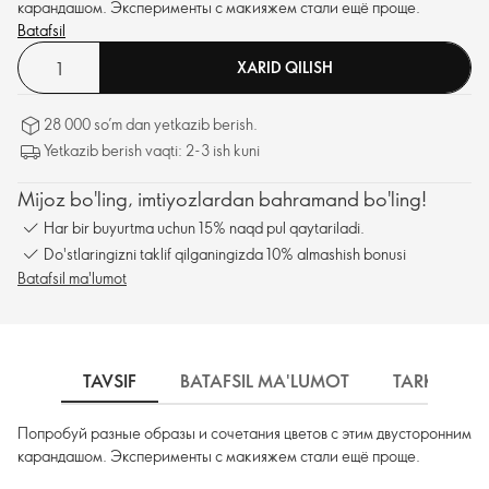
карандашом. Эксперименты с макияжем стали ещё проще.
Batafsil
XARID QILISH
28 000 so’m dan yetkazib berish.
Yetkazib berish vaqti: 2-3 ish kuni
Mijoz bo'ling, imtiyozlardan bahramand bo'ling!
Har bir buyurtma uchun 15% naqd pul qaytariladi.
Do'stlaringizni taklif qilganingizda 10% almashish bonusi
Batafsil ma'lumot
TAVSIF
BATAFSIL MA'LUMOT
TARKIBI
Попробуй разные образы и сочетания цветов с этим двусторонним
карандашом. Эксперименты с макияжем стали ещё проще.