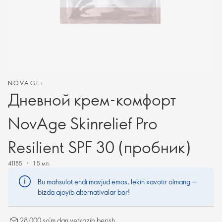
NOVAGE+
Дневной крем-комфорт
NovAge Skinrelief Pro
Resilient SPF 30 (пробник)
41185
1.5 мл.
Bu mahsulot endi mavjud emas, lekin xavotir olmang —
bizda ajoyib alternativalar bor!
28 000 so’m dan yetkazib berish.