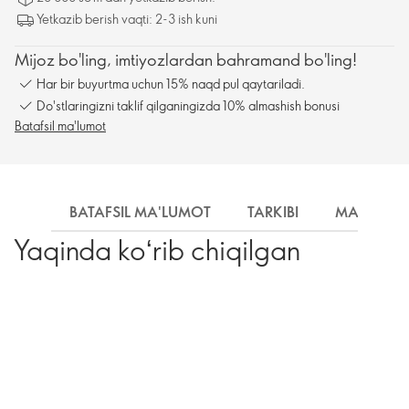
Yetkazib berish vaqti: 2-3 ish kuni
Mijoz bo'ling, imtiyozlardan bahramand bo'ling!
Har bir buyurtma uchun 15% naqd pul qaytariladi.
Do'stlaringizni taklif qilganingizda 10% almashish bonusi
Batafsil ma'lumot
BATAFSIL MA'LUMOT
TARKIBI
MA'LUMO
Yaqinda koʻrib chiqilgan