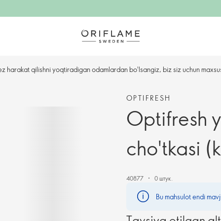
ez harakat qilishni yoqtiradigan odamlardan bo'lsangiz, biz siz uchun maxsu
OPTIFRESH
Optifresh 
cho'tkasi (k
40877
0 штук.
Bu mahsulot endi mavj
Tavsiya etilgan al