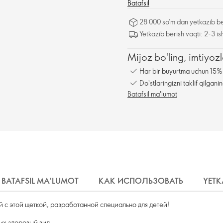
Batafsil
28 000 so’m dan yetkazib be
Yetkazib berish vaqti: 2-3 is
Mijoz bo'ling, imtiyo
Har bir buyurtma uchun 15% 
Do'stlaringizni taklif qilga
Batafsil ma'lumot
BATAFSIL MA'LUMOT
КАК ИСПОЛЬЗОВАТЬ
YETK
 с этой щеткой, разработанной специально для детей!
их здоровый вид.