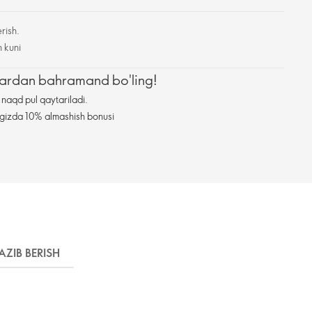
rish.
h kuni
zlardan bahramand bo'ling!
naqd pul qaytariladi.
ningizda 10% almashish bonusi
AZIB BERISH