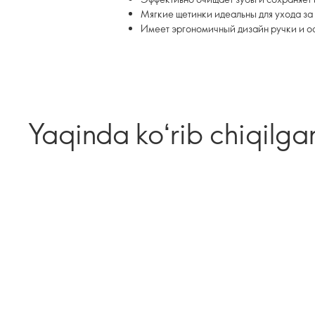
Мягкие щетинки идеальны для ухода з
Имеет эргономичный дизайн ручки и осн
Yaqinda koʻrib chiqilga