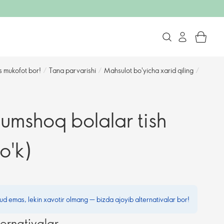
s mukofot bor!
/
Tana parvarishi
/
Mahsulot bo'yicha xarid qiling
/
yumshoq bolalar tish
o'k)
ud emas, lekin xavotir olmang — bizda ajoyib alternativalar bor!
ternativalar