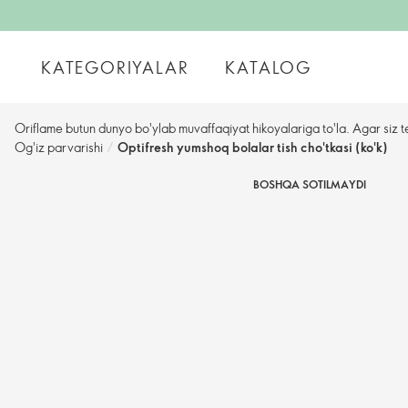
KATEGORIYALAR
KATALOG
Oriflame butun dunyo bo'ylab muvaffaqiyat hikoyalariga to'la. Agar siz t
Og'iz parvarishi
/
Optifresh yumshoq bolalar tish cho'tkasi (ko'k)
BOSHQA SOTILMAYDI