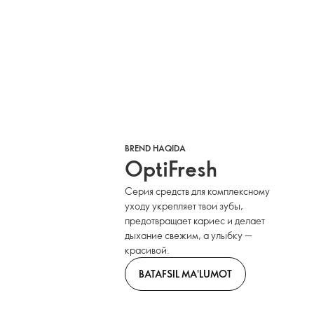
BREND HAQIDA
OptiFresh
Серия средств для комплексному
уходу укрепляет твои зубы,
предотвращает кариес и делает
дыхание свежим, а улыбку —
красивой.
BATAFSIL MA'LUMOT