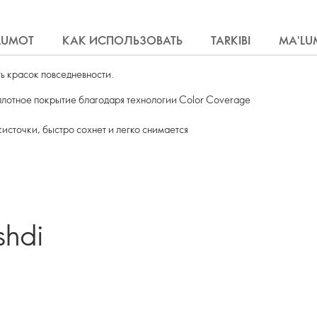
'LUMOT
КАК ИСПОЛЬЗОВАТЬ
TARKIBI
MA'LU
ть красок повседневности.
плотное покрытие благодаря технологии Color Coverage
источки, быстро сохнет и легко снимается
shdi