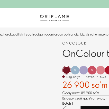
ez harakat qilishni yoqtiradigan odamlardan bo'lsangiz, biz siz uchun maxsu
ONCOLOUR
OnColour t
Burgundiya
38986
5 мл.
26 900 so’m
Oddiy narx:
89 900 so’m
Выбери свой яркий оттенок, ч
Batafsil