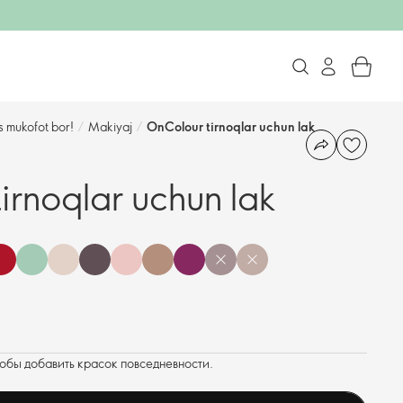
s mukofot bor!
/
Makiyaj
/
OnColour tirnoqlar uchun lak
irnoqlar uchun lak
тобы добавить красок повседневности.