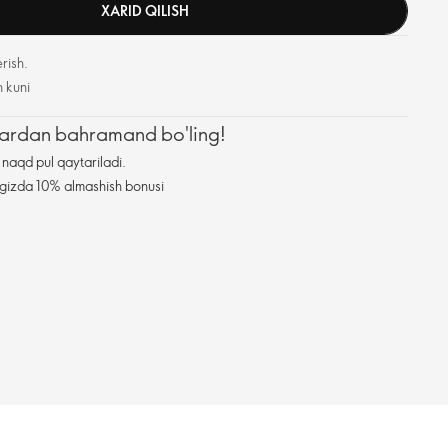
XARID QILISH
rish.
h kuni
zlardan bahramand bo'ling!
naqd pul qaytariladi.
ningizda 10% almashish bonusi