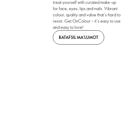
treat yourself with curated make-up
for face, eyes, lips and nails. Vibrant
colour, quality and value that’s hard to
resist. Get OnColour – it’s easy to use
and easy to love!
BATAFSIL MA'LUMOT