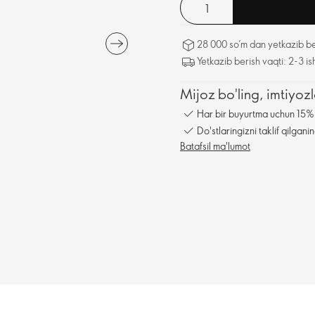
28 000 so’m dan yetkazib be
Yetkazib berish vaqti: 2-3 is
Mijoz bo'ling, imtiyo
Har bir buyurtma uchun 15% 
Do'stlaringizni taklif qilga
Batafsil ma'lumot