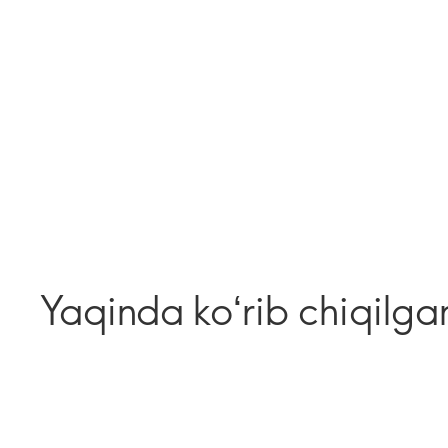
Yaqinda koʻrib chiqilga