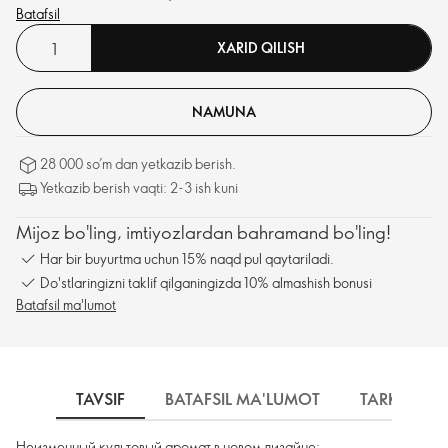
Batafsil
XARID QILISH
NAMUNA
28 000 so’m dan yetkazib berish.
Yetkazib berish vaqti: 2-3 ish kuni
Mijoz bo'ling, imtiyozlardan bahramand bo'ling!
Har bir buyurtma uchun 15% naqd pul qaytariladi.
Do'stlaringizni taklif qilganingizda 10% almashish bonusi
Batafsil ma'lumot
TAVSIF
BATAFSIL MA'LUMOT
TARKIBI
Неизменный культовый аромат в новом дизайне: