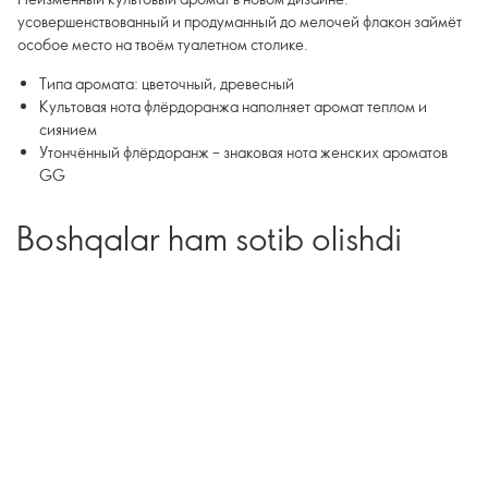
усовершенствованный и продуманный до мелочей флакон займёт
особое место на твоём туалетном столике.
Типа аромата: цветочный, древесный
Культовая нота флёрдоранжа наполняет аромат теплом и
сиянием
Утончённый флёрдоранж – знаковая нота женских ароматов
GG
Boshqalar ham sotib olishdi