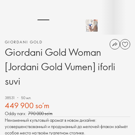
GIORDANI GOLD
Giordani Gold Woman
[Jordani Gold Vumen] iforli
suvi
38531
50 мл.
449 900 so’m
Oddiy narx:
790 000 so’m
Неизменный культовый аромат в новом дизайне:
усовершенствованный и продуманный до мелочей флакон займёт
особое место на твоём туалетном столике.