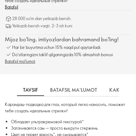
тебе создать идеальные стрелки!
Batafsil
28 000 so’m dan yetkazib berish.
Yetkazib berish vaqti: 2-3 ish kuni
Mijoz bo'ling, imtiyozlardan bahramand bo'ling!
Har bir buyurtma uchun 15% naqd pul qaytariladi.
Do'stlaringizni taklif qilganingizda 10% almashish bonusi
Batafsil ma'lumot
TAVSIF
BATAFSIL MA'LUMOT
КАК ИСПО
Карандаш-подводка для глаз, который легко наносить, поможет
тебе создать идеальные стрелки!
Обладает ультракремовой текстурой*
Затачивается сам — просто выкрути стержень
Цвет не теряет яркость*, не смазывается*