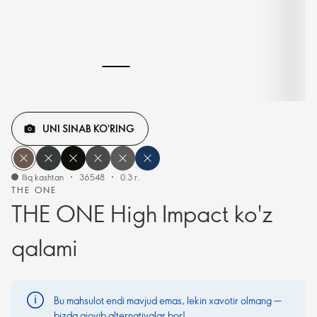
UNI SINAB KO'RING
Iliq kashtan
36548
0.3 г.
THE ONE
THE ONE High Impact ko'z
qalami
Bu mahsulot endi mavjud emas, lekin xavotir olmang —
bizda ajoyib alternativalar bor!