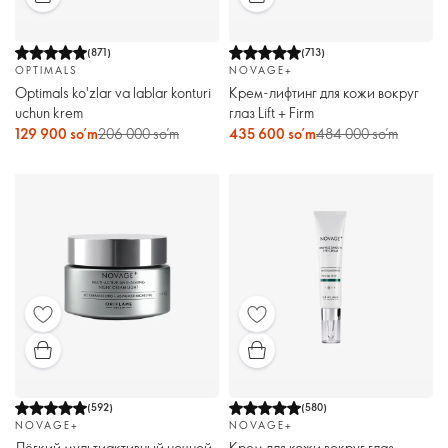
(
871
)
(
713
)
OPTIMALS
NOVAGE+
Optimals ko'zlar va lablar konturi
Крем-лифтинг для кожи вокруг
uchun krem
глаз Lift + Firm
129 900 so’m
206 000 so’m
435 600 so’m
484 000 so’m
(
592
)
(
580
)
NOVAGE+
NOVAGE+
Лёгкий мультиактивный ночной
Крем для кожи вокруг глаз