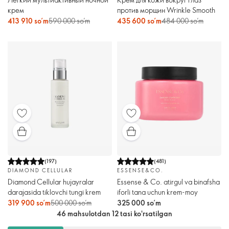
крем
против морщин Wrinkle Smooth
413 910 so’m
590 000 so’m
435 600 so’m
484 000 so’m
(
197
)
(
481
)
DIAMOND CELLULAR
ESSENSE&CO.
Diamond Cellular hujayralar
Essense & Co. atirgul va binafsha
darajasida tiklovchi tungi krem
iforli tana uchun krem-moy
319 900 so’m
500 000 so’m
325 000 so’m
46 mahsulotdan 12 tasi ko'rsatilgan