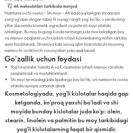
46 mahsulotlari tarkibida mavjud
Namlantiruvchi vosita – Shi moyi – Afrikada joylashgan shi daraxti
yong'og'idan olingan tabiiy fil suyagi rangili yog' bo'lib, u yerda ming
yillar davomida kosmetik ingredient va pishirish moyi sifatida
ishlatilgan. Bu moy bugungi kunda terimizga juda mos keladigan boy
va intensiv oziqlantiruvchi tuzilishi tufayli kosmetikaning muhim tarkibiy
qismi hisoblanadi. Shvetsiya kabi sovuq iqlim sharoitida shi moyining
namlovchi va tiklovchi xususiyatlari juda qadrlanadi.
Go'zallik uchun foydasi
Yog'li kislotalar hamda A va E vitaminlari tufayli intensiv ravishda
oziqlantiradi va mustahkamlaydi.
Shi moyi terimizdagi kabi lipidlarga boy bo'lib, uni namlovchi vosita
sifatida ayniqsa samarali qiladi.
Kosmetologiyada, yog'li kislotalar haqida gap
ketganda, ko'proq yaxshi bo'ladi va shi
moyida bunday kislotalar juda ko'p: olein,
stearin, linolein va palmitin bu moy tarkibidagi
yog'li kislotalarning faqat bir qismidir.