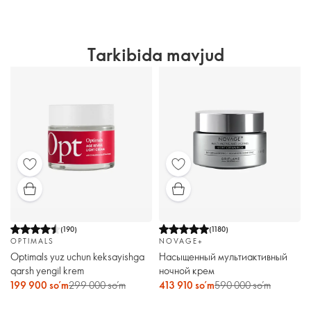
Tarkibida mavjud
(
190
)
(
1180
)
OPTIMALS
NOVAGE+
Optimals yuz uchun keksayishga
Насыщенный мультиактивный
qarsh yengil krem
ночной крем
199 900 so’m
299 000 so’m
413 910 so’m
590 000 so’m