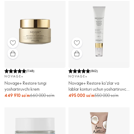
(
1148
)
(
862
)
NOVAGE+
NOVAGE+
Novage+ Restore tungi
Novage+ Restore ko'zlar va
yoshartiruvchi krem
lablar konturi uchun yoshartiruvchi
krem
449 910 so’m
660 000 so’m
495 000 so’m
550 000 so’m