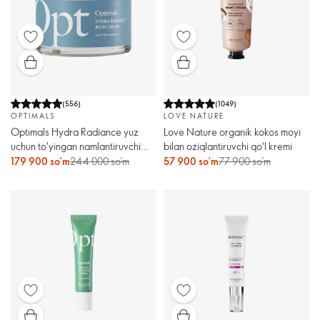
(
556
)
(
1049
)
OPTIMALS
LOVE NATURE
Optimals Hydra Radiance yuz
Love Nature organik kokos moyi
uchun to'yingan namlantiruvchi
bilan oziqlantiruvchi qo'l kremi
krem
179 900 so’m
244 000 so’m
57 900 so’m
77 900 so’m