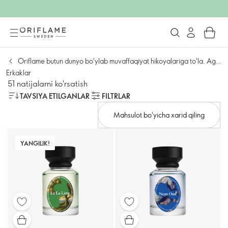
Oriflame butun dunyo bo'ylab muvaffaqiyat hikoyalariga to'la. Agar siz tez harakat qilishni yoqtiradigan odamlardan bo'lsangiz, biz siz uchun maxsus mukofot bor!
Erkaklar
51 natijalarni ko'rsatish
TAVSIYA ETILGANLAR
FILTRLAR
Mahsulot bo'yicha xarid qiling
YANGILIK!