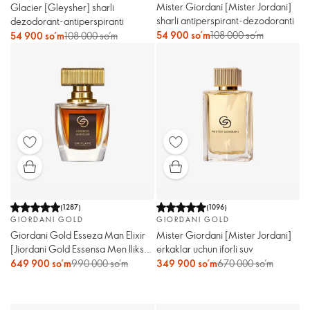
Mister Giordani [Mister Jordani]
Glacier [Gleysher] sharli
sharli antiperspirant-dezodoranti
dezodorant-antiperspiranti
54 900 so’m
108 000 so’m
54 900 so’m
108 000 so’m
(
1287
)
(
1096
)
GIORDANI GOLD
GIORDANI GOLD
Giordani Gold Esseza Man Elixir
Mister Giordani [Mister Jordani]
[Jiordani Gold Essensa Men Ilikse]
erkaklar uchun iforli suv
erkaklar atiri
649 900 so’m
990 000 so’m
349 900 so’m
670 000 so’m