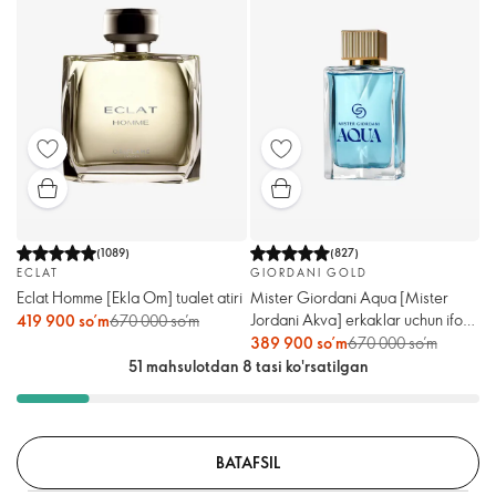
(
1089
)
(
827
)
ECLAT
GIORDANI GOLD
Eclat Homme [Ekla Оm] tualet atiri
Mister Giordani Aqua [Mister
Jordani Akva] erkaklar uchun iforli
419 900 so’m
670 000 so’m
suv
389 900 so’m
670 000 so’m
51 mahsulotdan 8 tasi ko'rsatilgan
BATAFSIL