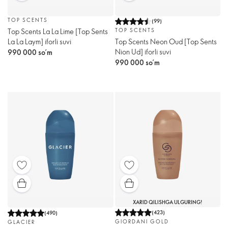
TOP SCENTS
(
99
)
Top Scents La La Lime [Top Sents
TOP SCENTS
La La Laym] iforli suvi
Top Scents Neon Oud [Тоp Sents
Nion Ud] iforli suvi
990 000 so’m
990 000 so’m
XARID QILISHGA ULGURING!
(
423
)
(
490
)
GIORDANI GOLD
GLACIER