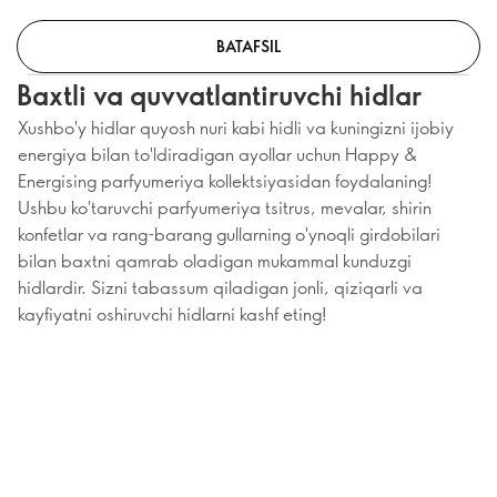
BATAFSIL
Baxtli va quvvatlantiruvchi hidlar
Xushbo'y hidlar quyosh nuri kabi hidli va kuningizni ijobiy
energiya bilan to'ldiradigan ayollar uchun Happy &
Energising parfyumeriya kollektsiyasidan foydalaning!
Ushbu ko'taruvchi parfyumeriya tsitrus, mevalar, shirin
konfetlar va rang-barang gullarning o'ynoqli girdobilari
bilan baxtni qamrab oladigan mukammal kunduzgi
hidlardir. Sizni tabassum qiladigan jonli, qiziqarli va
kayfiyatni oshiruvchi hidlarni kashf eting!