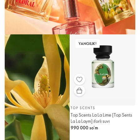
YANGILIK!
TOP SCENTS
Top Scents La La Lime [Top Sents
La La Laym] iforli suvi
990 000 so’m