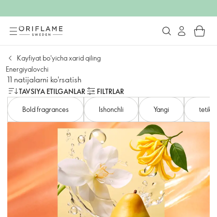
Kayfiyat bo'yicha xarid qiling
Energiyalovchi
11 natijalarni ko'rsatish
TAVSIYA ETILGANLAR
FILTRLAR
Bold fragrances
Ishonchli
Yangi
tetikl