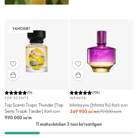
YANGILIK!
(
10
)
(
705
)
TOP SCENTS
INFINITA
Top Scents Tropic Thunder [Top
Infinita you [Infinita Yu] iforli suvi
Sents Tropik Tander] iforli suvi
349 900 so’m
670 000 so’m
990 000 so’m
11 mahsulotdan 3 tasi ko'rsatilgan