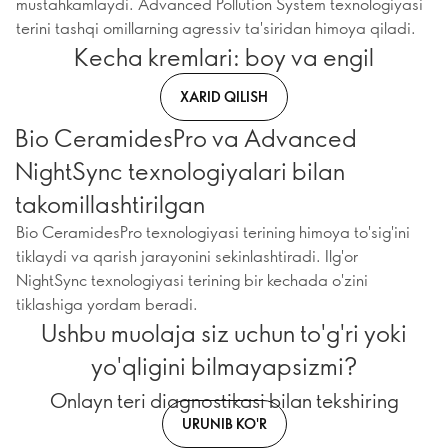
mustahkamlaydi. Advanced Pollution System texnologiyasi
terini tashqi omillarning agressiv ta'siridan himoya qiladi.
Kecha kremlari: boy va engil
XARID QILISH
Bio CeramidesPro va Advanced
NightSync texnologiyalari bilan
takomillashtirilgan
Bio CeramidesPro texnologiyasi terining himoya to'sig'ini
tiklaydi va qarish jarayonini sekinlashtiradi. Ilg'or
NightSync texnologiyasi terining bir kechada o'zini
tiklashiga yordam beradi.
Ushbu muolaja siz uchun to'g'ri yoki
yo'qligini bilmayapsizmi?
Onlayn teri diagnostikasi bilan tekshiring
URUNIB KO'R