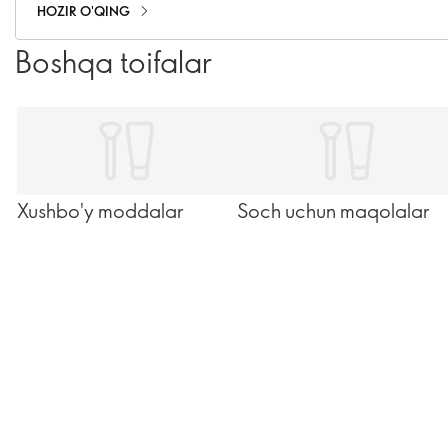
hamma narsani taklif etadi.
HOZIR O'QING
Boshqa toifalar
Xushbo'y moddalar
Soch uchun maqolalar