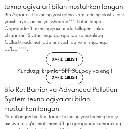
texnologiyalari bilan mustahkamlangan
Bio Aspartolift texnologiyasi retinol kabi terining elastikligini
yaxshilaydi, ammo yumshoqroq***. Patentlangan
Oripeptide-3 texnologiyasi terida kollagen ishlab
chiqarishni S vitaminiga qaraganda samaraliroq
faollashtiradi, natijada teri yoshroq ko'rinishga ega
bo'ladi****.
XARID QILISH
Kunduzgi kremlar SPF 30: boy va engil
XARID QILISH
Bio Re: Barrier va Advanced Pollution
System texnologiyalari bilan
mustahkamlangan
Patentlangan Bio Re: Barrier texnologiyasi terining tabiiy
himoya to'sig'ini niatsinamid3 ga qaraganda samaraliroq