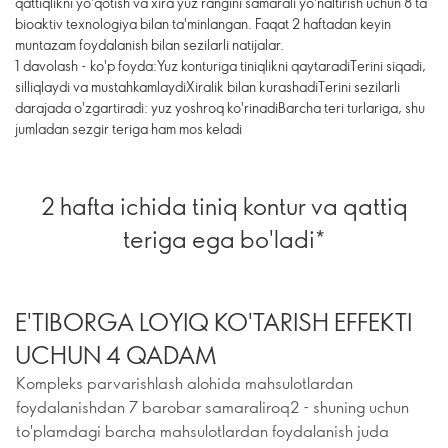
qattiqlikni yo'qotish va xira yuz rangini samarali yo'naltirish uchun 8 ta
bioaktiv texnologiya bilan ta'minlangan. Faqat 2 haftadan keyin
muntazam foydalanish bilan sezilarli natijalar.
1 davolash - ko'p foyda:Yuz konturiga tiniqlikni qaytaradiTerini siqadi,
silliqlaydi va mustahkamlaydiXiralik bilan kurashadiTerini sezilarli
darajada o'zgartiradi: yuz yoshroq ko'rinadiBarcha teri turlariga, shu
jumladan sezgir teriga ham mos keladi
2 hafta ichida tiniq kontur va qattiq
teriga ega bo'ladi*
E'TIBORGA LOYIQ KO'TARISH EFFEKTI
UCHUN 4 QADAM
Kompleks parvarishlash alohida mahsulotlardan
foydalanishdan 7 barobar samaraliroq2 - shuning uchun
to'plamdagi barcha mahsulotlardan foydalanish juda