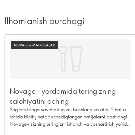
Ilhomlanish burchagi
NOVAGE+ MAQOLALAR
Novage+ yordamida teringizning
salohiyatini oching
Sog'lom teriga sayohatingizni boshlang va atigi 2 hafta
ichida klinik jihatdan tasdiqlangan natijalarni boshlang!
Novage+ sizning teringizni ishonch va yoshartirish yo'lida
har tomonlama parvarish qilish uchun kerak bo'lgan