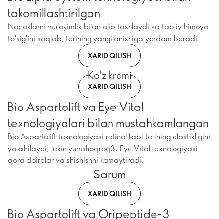
takomillashtirilgan
Nopoklarni muloyimlik bilan olib tashlaydi va tabiiy himoya
to'sig'ini saqlab, terining yangilanishiga yordam beradi.
XARID QILISH
Ko'z kremi
XARID QILISH
Bio Aspartolift va Eye Vital
texnologiyalari bilan mustahkamlangan
Bio Aspartolift texnologiyasi retinol kabi terining elastikligini
yaxshilaydi, lekin yumshoqroq3. Eye Vital texnologiyasi
qora doiralar va shishishni kamaytiradi.
Sarum
XARID QILISH
Bio Aspartolift va Oripeptide-3