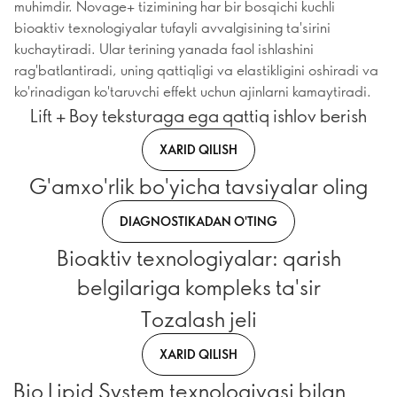
muhimdir. Novage+ tizimining har bir bosqichi kuchli
bioaktiv texnologiyalar tufayli avvalgisining ta'sirini
kuchaytiradi. Ular terining yanada faol ishlashini
rag'batlantiradi, uning qattiqligi va elastikligini oshiradi va
ko'rinadigan ko'taruvchi effekt uchun ajinlarni kamaytiradi.
Lift + Boy teksturaga ega qattiq ishlov berish
XARID QILISH
G'amxo'rlik bo'yicha tavsiyalar oling
DIAGNOSTIKADAN O'TING
Bioaktiv texnologiyalar: qarish
belgilariga kompleks ta'sir
Tozalash jeli
XARID QILISH
Bio Lipid System texnologiyasi bilan