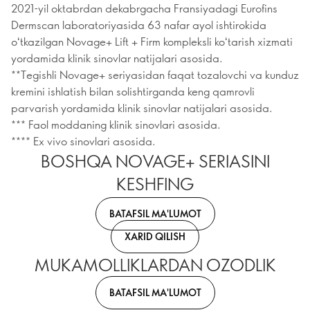
2021-yil oktabrdan dekabrgacha Fransiyadagi Eurofins
Dermscan laboratoriyasida 63 nafar ayol ishtirokida
oʻtkazilgan Novage+ Lift + Firm kompleksli koʻtarish xizmati
yordamida klinik sinovlar natijalari asosida.
**Tegishli Novage+ seriyasidan faqat tozalovchi va kunduz
kremini ishlatish bilan solishtirganda keng qamrovli
parvarish yordamida klinik sinovlar natijalari asosida.
*** Faol moddaning klinik sinovlari asosida.
**** Ex vivo sinovlari asosida.
BOSHQA NOVAGE+ SERIASINI
KESHFING
BATAFSIL MA'LUMOT
XARID QILISH
MUKAMOLLIKLARDAN OZODLIK
BATAFSIL MA'LUMOT