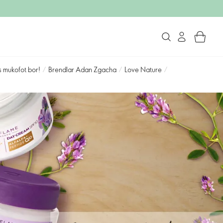
s mukofot bor!
/
Brendlar Adan Zgacha
/
Love Nature
/