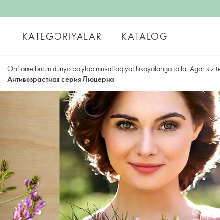
KATEGORIYALAR
KATALOG
Oriflame butun dunyo bo'ylab muvaffaqiyat hikoyalariga to'la. Agar siz t
Антивозрастная серия Люцерна