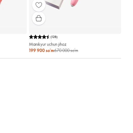
(
128
)
Manikyur uchun jihoz
199 900 so’m
670 000 so’m