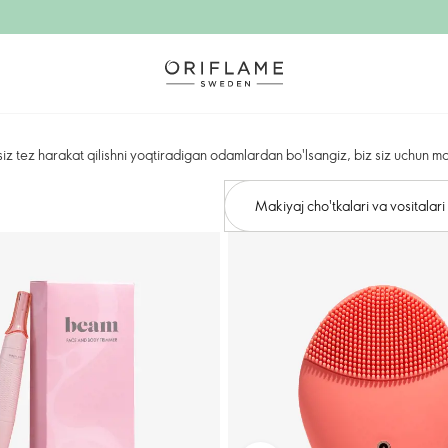
iz tez harakat qilishni yoqtiradigan odamlardan bo'lsangiz, biz siz uchun m
Makiyaj cho'tkalari va vositalari