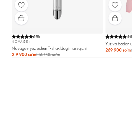
(
195
)
(
14
NOVAGE+
Yuz va badan u
Novage+ yuz uchun T-shakldagi massajchi
269 900 so’m
219 900 so’m
550 000 so’m