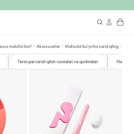
axsus mukofot bor!
/
Aksessuarlar
/
Mahsulot bo'yicha xarid qiling
/
Terini parvarish qilish vositalari va qurilmalari
Hammom v