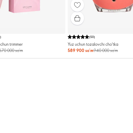
1
)
(
50
)
chun trimmer
Yuz uchun tozalovchi cho'tka
670 000 so’m
589 900 so’m
940 000 so’m