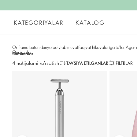
KATEGORIYALAR
KATALOG
Oriflame butun dunyo bo'ylab muvaffaqiyat hikoyalariga to'la. Agar s
Qurilmalar
Qurilmalar
4 natijalarni ko'rsatish
TAVSIYA ETILGANLAR
FILTRLAR